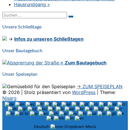
Hausrundgang
»
Suchen
Suchen
nach:
Unsere Schließtage
→
Infos zu unseren Schließtagen
Unser Bautagebuch
→
Zum Bautagebuch
Unser Speiseplan
→ ZUM SPEISEPLAN
© 2026
|
Stolz präsentiert von
WordPress
|
Theme:
Nisarg
Deutsch