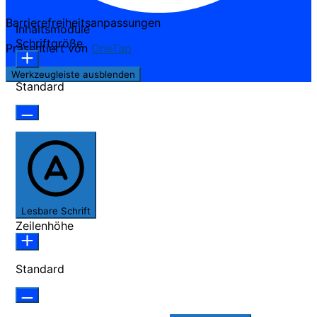
Barrierefreiheitsanpassungen
Inhaltsmodule
Schriftgröße
Präsentiert von
OneTap
Werkzeugleiste ausblenden
Standard
Lesbare Schrift
Zeilenhöhe
Standard