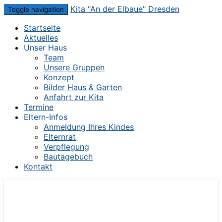
Skip
Kita "An der Elbaue" Dresden
Toggle navigation
to
Startseite
content
Aktuelles
Unser Haus
Team
Unsere Gruppen
Konzept
Bilder Haus & Garten
Anfahrt zur Kita
Termine
Eltern-Infos
Anmeldung Ihres Kindes
Elternrat
Verpflegung
Bautagebuch
Kontakt
Die Kita im Herzen von Dresden-Mickten
Kita "An der Elbaue" Dresden