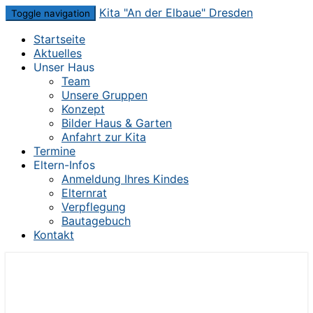
Skip
Kita "An der Elbaue" Dresden
Toggle navigation
to
Startseite
content
Aktuelles
Unser Haus
Team
Unsere Gruppen
Konzept
Bilder Haus & Garten
Anfahrt zur Kita
Termine
Eltern-Infos
Anmeldung Ihres Kindes
Elternrat
Verpflegung
Bautagebuch
Kontakt
Die Kita im Herzen von Dresden-Mickten
Kita "An der Elbaue" Dresden