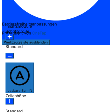
Barrierefreiheitsanpassungen
Inhaltsmodule
Schriftgröße
Präsentiert von
OneTap
Werkzeugleiste ausblenden
Standard
Lesbare Schrift
Zeilenhöhe
Standard