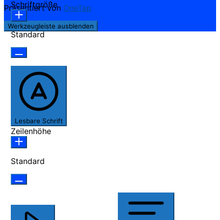
Schriftgröße
Präsentiert von
OneTap
Werkzeugleiste ausblenden
Standard
Lesbare Schrift
Zeilenhöhe
Standard