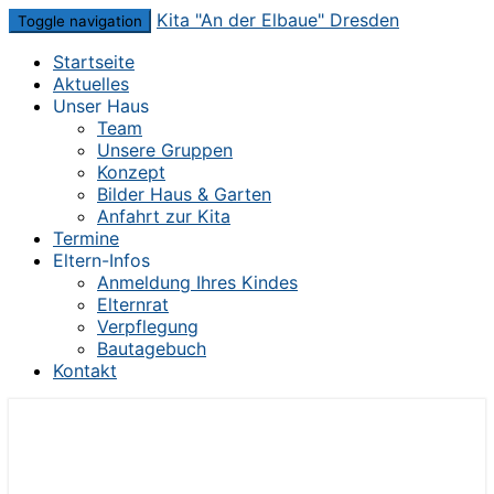
Skip
Kita "An der Elbaue" Dresden
Toggle navigation
to
Startseite
content
Aktuelles
Unser Haus
Team
Unsere Gruppen
Konzept
Bilder Haus & Garten
Anfahrt zur Kita
Termine
Eltern-Infos
Anmeldung Ihres Kindes
Elternrat
Verpflegung
Bautagebuch
Kontakt
Die Kita im Herzen von Dresden-Mickten
Kita "An der Elbaue" Dresden