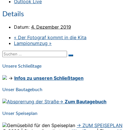
Outlook Live
Details
Datum:
4. Dezember 2019
«
Der Fotograf kommt in die Kita
Lampionumzug
»
Suchen
Suchen
nach:
Unsere Schließtage
→
Infos zu unseren Schließtagen
Unser Bautagebuch
→
Zum Bautagebuch
Unser Speiseplan
→ ZUM SPEISEPLAN