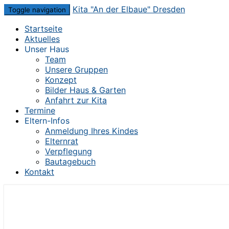
Skip
Kita "An der Elbaue" Dresden
Toggle navigation
to
Startseite
content
Aktuelles
Unser Haus
Team
Unsere Gruppen
Konzept
Bilder Haus & Garten
Anfahrt zur Kita
Termine
Eltern-Infos
Anmeldung Ihres Kindes
Elternrat
Verpflegung
Bautagebuch
Kontakt
Die Kita im Herzen von Dresden-Mickten
Kita "An der Elbaue" Dresden