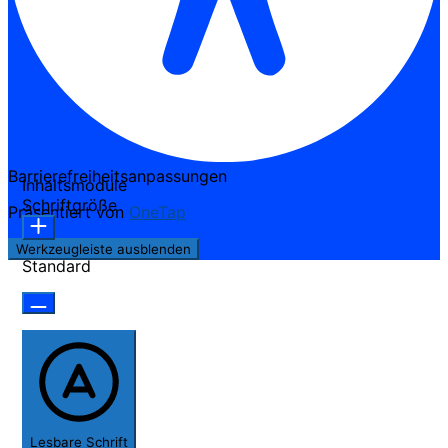
Barrierefreiheitsanpassungen
Inhaltsmodule
Schriftgröße
Präsentiert von
OneTap
Werkzeugleiste ausblenden
Standard
Lesbare Schrift