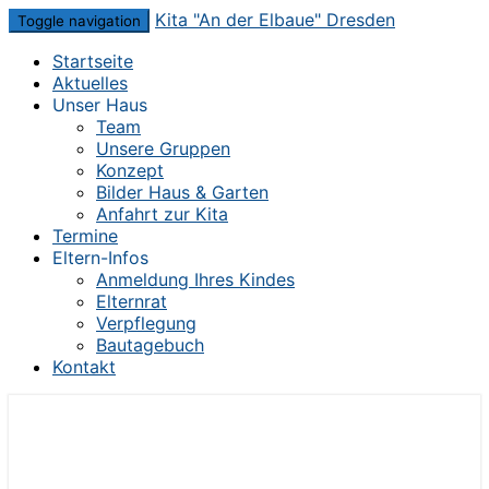
Skip
Kita "An der Elbaue" Dresden
Toggle navigation
to
Startseite
content
Aktuelles
Unser Haus
Team
Unsere Gruppen
Konzept
Bilder Haus & Garten
Anfahrt zur Kita
Termine
Eltern-Infos
Anmeldung Ihres Kindes
Elternrat
Verpflegung
Bautagebuch
Kontakt
Die Kita im Herzen von Dresden-Mickten
Kita "An der Elbaue" Dresden