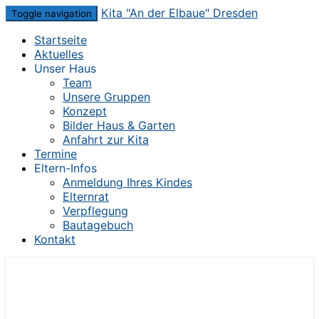
Skip
Kita "An der Elbaue" Dresden
Toggle navigation
to
Startseite
content
Aktuelles
Unser Haus
Team
Unsere Gruppen
Konzept
Bilder Haus & Garten
Anfahrt zur Kita
Termine
Eltern-Infos
Anmeldung Ihres Kindes
Elternrat
Verpflegung
Bautagebuch
Kontakt
Die Kita im Herzen von Dresden-Mickten
Kita "An der Elbaue" Dresden