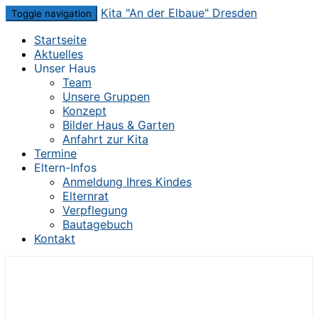
Skip
Kita "An der Elbaue" Dresden
Toggle navigation
to
Startseite
content
Aktuelles
Unser Haus
Team
Unsere Gruppen
Konzept
Bilder Haus & Garten
Anfahrt zur Kita
Termine
Eltern-Infos
Anmeldung Ihres Kindes
Elternrat
Verpflegung
Bautagebuch
Kontakt
Die Kita im Herzen von Dresden-Mickten
Kita "An der Elbaue" Dresden