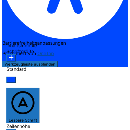
Barrierefreiheitsanpassungen
Inhaltsmodule
Schriftgröße
Präsentiert von
OneTap
Werkzeugleiste ausblenden
Standard
Lesbare Schrift
Zeilenhöhe