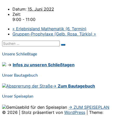
Datum:
15. Juni 2022
Zeit:
9:00 - 11:00
«
Erlebnisland Mathematik (6. Termin)
Gruppen-Prophylaxe (Gelb, Rosa, Türkis)
»
Suchen
Suchen
nach:
Unsere Schließtage
→
Infos zu unseren Schließtagen
Unser Bautagebuch
→
Zum Bautagebuch
Unser Speiseplan
→ ZUM SPEISEPLAN
© 2026
|
Stolz präsentiert von
WordPress
|
Theme: