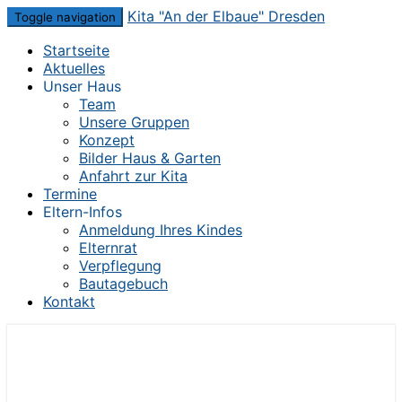
Skip
Kita "An der Elbaue" Dresden
Toggle navigation
to
Startseite
content
Aktuelles
Unser Haus
Team
Unsere Gruppen
Konzept
Bilder Haus & Garten
Anfahrt zur Kita
Termine
Eltern-Infos
Anmeldung Ihres Kindes
Elternrat
Verpflegung
Bautagebuch
Kontakt
Die Kita im Herzen von Dresden-Mickten
Kita "An der Elbaue" Dresden