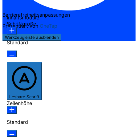
Barrierefreiheitsanpassungen
Inhaltsmodule
Schriftgröße
Präsentiert von
OneTap
Werkzeugleiste ausblenden
Standard
Lesbare Schrift
Zeilenhöhe
Standard