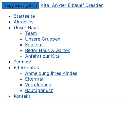
Skip
Kita "An der Elbaue" Dresden
Toggle navigation
to
Startseite
content
Aktuelles
Unser Haus
Team
Unsere Gruppen
Konzept
Bilder Haus & Garten
Anfahrt zur Kita
Termine
Eltern-Infos
Anmeldung Ihres Kindes
Elternrat
Verpflegung
Bautagebuch
Kontakt
Die Kita im Herzen von Dresden-Mickten
Kita "An der Elbaue" Dresden