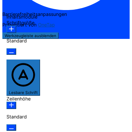
Barrierefreiheitsanpassungen
Inhaltsmodule
Schriftgröße
Präsentiert von
OneTap
Werkzeugleiste ausblenden
Standard
Lesbare Schrift
Zeilenhöhe
Standard