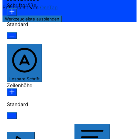
Schriftgröße
Präsentiert von
OneTap
Werkzeugleiste ausblenden
Standard
Lesbare Schrift
Zeilenhöhe
Standard