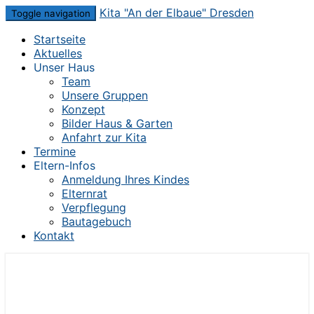
Skip
Kita "An der Elbaue" Dresden
Toggle navigation
to
Startseite
content
Aktuelles
Unser Haus
Team
Unsere Gruppen
Konzept
Bilder Haus & Garten
Anfahrt zur Kita
Termine
Eltern-Infos
Anmeldung Ihres Kindes
Elternrat
Verpflegung
Bautagebuch
Kontakt
Die Kita im Herzen von Dresden-Mickten
Kita "An der Elbaue" Dresden