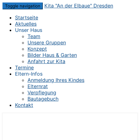
Skip
Kita "An der Elbaue" Dresden
Toggle navigation
to
Startseite
content
Aktuelles
Unser Haus
Team
Unsere Gruppen
Konzept
Bilder Haus & Garten
Anfahrt zur Kita
Termine
Eltern-Infos
Anmeldung Ihres Kindes
Elternrat
Verpflegung
Bautagebuch
Kontakt
Die Kita im Herzen von Dresden-Mickten
Kita "An der Elbaue" Dresden