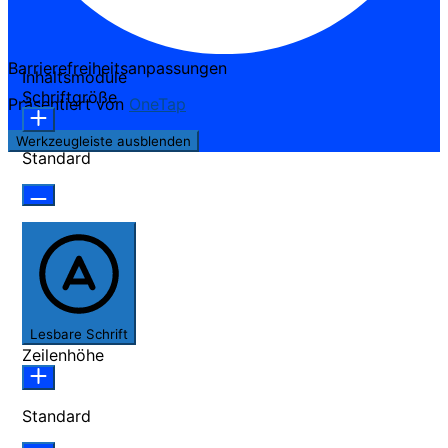
Barrierefreiheitsanpassungen
Inhaltsmodule
Schriftgröße
Präsentiert von
OneTap
Werkzeugleiste ausblenden
Standard
Lesbare Schrift
Zeilenhöhe
Standard