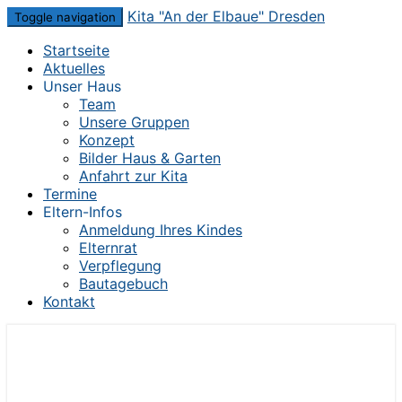
Skip
Kita "An der Elbaue" Dresden
Toggle navigation
to
Startseite
content
Aktuelles
Unser Haus
Team
Unsere Gruppen
Konzept
Bilder Haus & Garten
Anfahrt zur Kita
Termine
Eltern-Infos
Anmeldung Ihres Kindes
Elternrat
Verpflegung
Bautagebuch
Kontakt
Die Kita im Herzen von Dresden-Mickten
Kita "An der Elbaue" Dresden