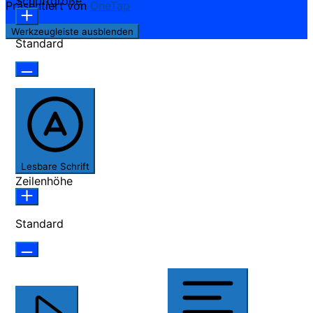
Schriftgröße
Präsentiert von
OneTap
Werkzeugleiste ausblenden
Standard
Lesbare Schrift
Zeilenhöhe
Standard