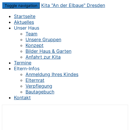
Skip
Kita "An der Elbaue" Dresden
Toggle navigation
to
Startseite
content
Aktuelles
Unser Haus
Team
Unsere Gruppen
Konzept
Bilder Haus & Garten
Anfahrt zur Kita
Termine
Eltern-Infos
Anmeldung Ihres Kindes
Elternrat
Verpflegung
Bautagebuch
Kontakt
Die Kita im Herzen von Dresden-Mickten
Kita "An der Elbaue" Dresden