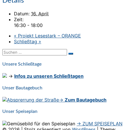
Details
Datum:
16. April
Zeit:
16:30 - 18:00
«
Projekt Lesestark – ORANGE
Schließtag
»
Suchen
Suchen
nach:
Unsere Schließtage
→
Infos zu unseren Schließtagen
Unser Bautagebuch
→
Zum Bautagebuch
Unser Speiseplan
→ ZUM SPEISEPLAN
© 2026
|
Stolz präsentiert von
WordPress
|
Theme: