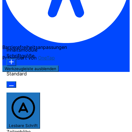
Barrierefreiheitsanpassungen
Inhaltsmodule
Schriftgröße
Präsentiert von
OneTap
Werkzeugleiste ausblenden
Standard
Lesbare Schrift
Zeilenhöhe