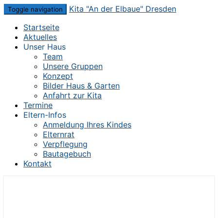
Skip
Kita "An der Elbaue" Dresden
Toggle navigation
to
Startseite
content
Aktuelles
Unser Haus
Team
Unsere Gruppen
Konzept
Bilder Haus & Garten
Anfahrt zur Kita
Termine
Eltern-Infos
Anmeldung Ihres Kindes
Elternrat
Verpflegung
Bautagebuch
Kontakt
Die Kita im Herzen von Dresden-Mickten
Kita "An der Elbaue" Dresden