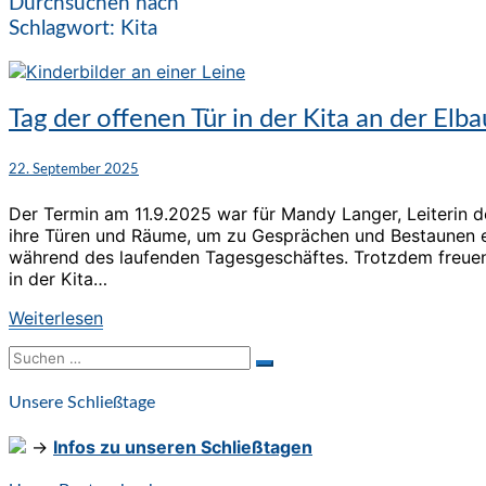
Durchsuchen nach
Schlagwort:
Kita
Tag
Tag der offenen Tür in der Kita an der Elb
der
offenen
22. September 2025
Tür
in
Der Termin am 11.9.2025 war für Mandy Langer, Leiterin de
der
ihre Türen und Räume, um zu Gesprächen und Bestaunen ei
Kita
während des laufenden Tagesgeschäftes. Trotzdem freuen w
an
in der Kita…
der
Elbaue
Weiterlesen
Weiterlesen
Suchen
Suchen
nach:
Unsere Schließtage
→
Infos zu unseren Schließtagen