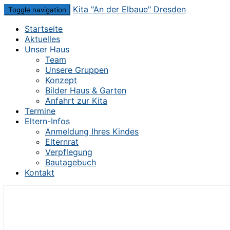
Skip
Kita "An der Elbaue" Dresden
Toggle navigation
to
Startseite
content
Aktuelles
Unser Haus
Team
Unsere Gruppen
Konzept
Bilder Haus & Garten
Anfahrt zur Kita
Termine
Eltern-Infos
Anmeldung Ihres Kindes
Elternrat
Verpflegung
Bautagebuch
Kontakt
Die Kita im Herzen von Dresden-Mickten
Kita "An der Elbaue" Dresden